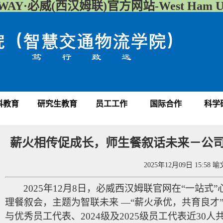
WAY·必威(西汉姆联)官方网站-West Ham Un
科教育
研究生教育
员工工作
国际合作
科学
薪火相传促成长，师生餐叙话未来－公司
2025年12月09日 15:58
2025
年
12
月
8
日，必威西汉姆联官网在“一站式”
理餐叙会，主题为智联未来 —“薪火承优，共育良才
与优秀员工代表、
2024
级及
2025
级员工代表近
30
人