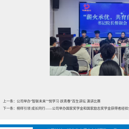
上一条：
公司举办“智联未来”“悦学习·跃青春”百生讲坛 演讲比赛
下一条：
榜样引领 成长同行——公司举办国家奖学金和国家励志奖学金获得者经验