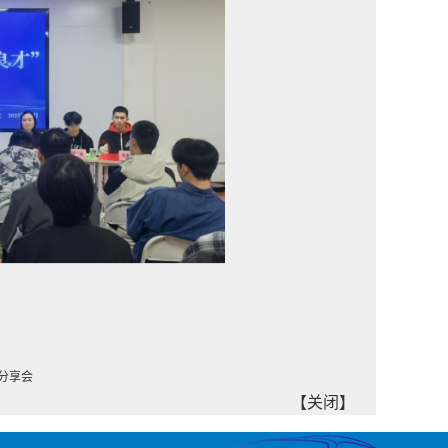
分享会
【
关闭
】