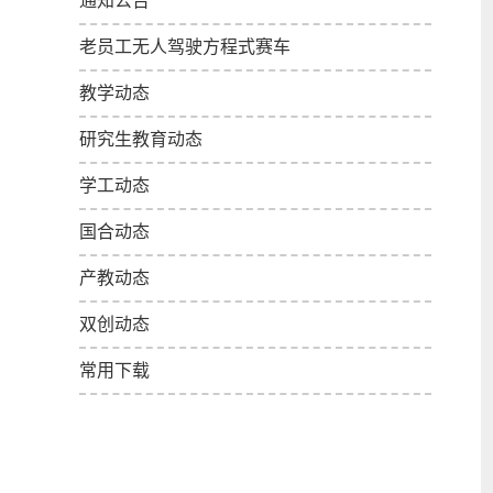
通知公告
老员工无人驾驶方程式赛车
教学动态
研究生教育动态
学工动态
国合动态
产教动态
双创动态
常用下载