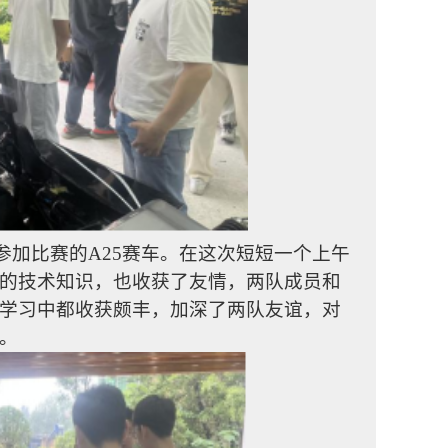
参加比赛的
A25赛车。
在这次短短一个
上午
的技术知识，也收获了友情
，
两队成员和
学习中都收获颇丰，加深了两队友谊，对
。