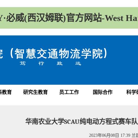
Y·必威(西汉姆联)官方网站-West Ham 
科教育
研究生教育
员工工作
国际合作
科学
华南农业大学SCAU纯电动方程式赛车队
2023年06月08日 17:39