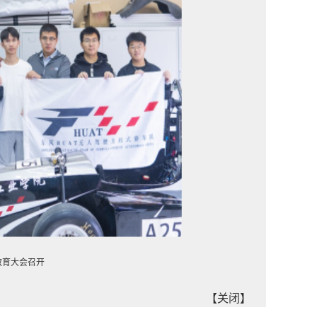
教育大会召开
【
关闭
】