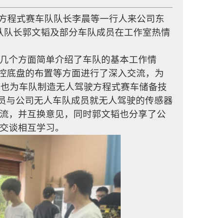
动方程式赛车队队长李晨等一行人
来公司
东
车队队长郭文韬及部分车队成员
在工作室
热情
标几个方面简单介绍了车队的基本工作情
控底盘的布置
等方面进行了深入交流
，
为
，也为车队制造无人驾驶方程式赛车储备技
成员与公司无人车队成员
就
无人驾驶的传感器
流
，并互换意见
，同时
郭文韬
也分享了公
交谈相互学习。