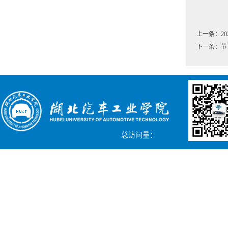
上一条：
2
下一条：
节
总访问量：