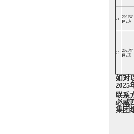
2024智
21
网2班
2025智
22
网2班
如对
202
联系
必威西
集团组