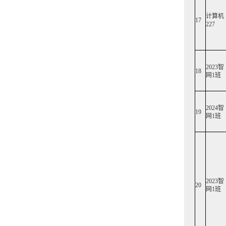
计算机
17
227
2023智
18
网1班
2024智
19
网1班
2023智
20
网1班