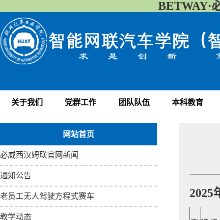
BETWAY·
关于我们
党群工作
团队队伍
本科教育
网站首页
必威西汉姆联官网新闻
通知公告
20
老员工无人驾驶方程式赛车
教学动态