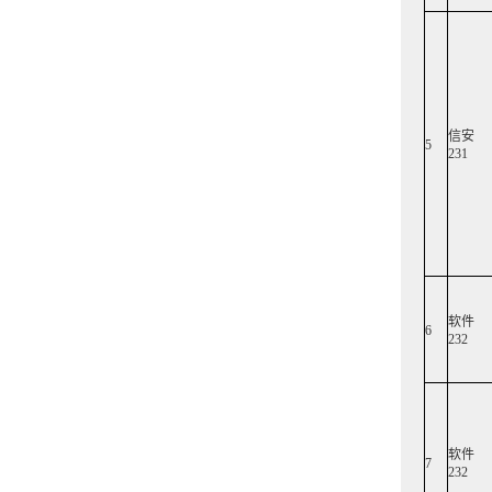
信安
5
231
软件
6
232
软件
7
232