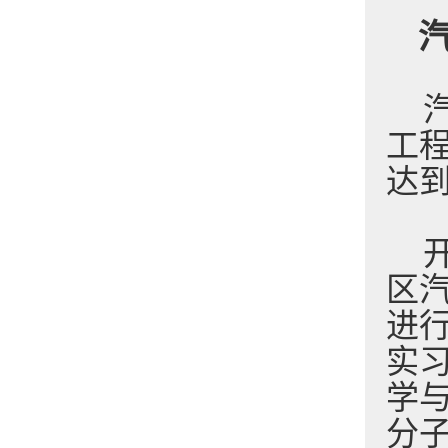
工
达
区
进
实
学
分