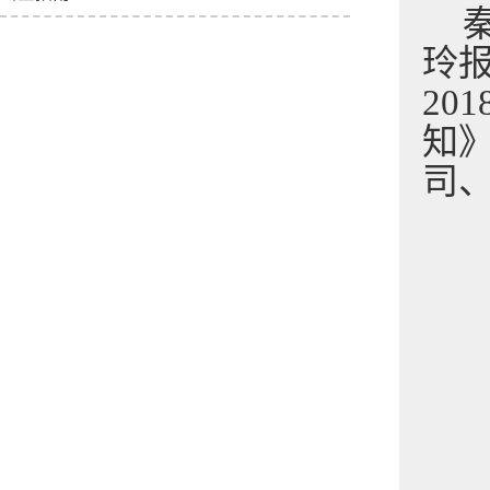
玲
201
知
司