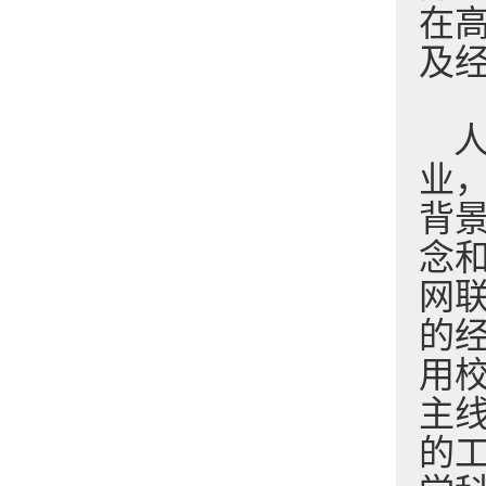
在
及
业
背
念
网
的
用
主
的