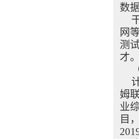
数
网
测
才
姆联
业综
目，
20