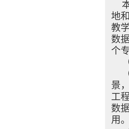
地
教
数
个
景，
工
数
用