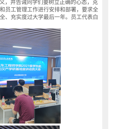
义
，并告诫同学们要
树立
正确的心态，
克
和员工管理工作进行安排和部署，要求全
全、充实度过大学最后一年。员工代表白