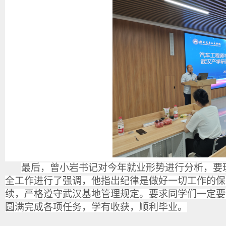
最后，曾小岩书记
对
今年就业形势进行分析，要
全
工作
进行了强调，他指出纪律是做好一切工作的保
续，严格遵守
武汉基地管理规定
。要求同学们一定要
圆满完成
各项任务
，学有收获，
顺利毕业
。