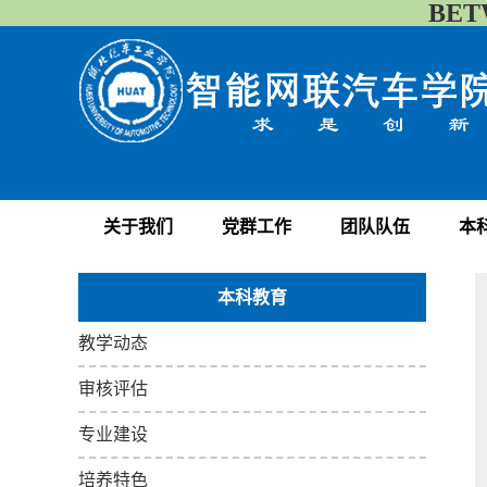
BET
关于我们
党群工作
团队队伍
本
本科教育
教学动态
审核评估
专业建设
培养特色