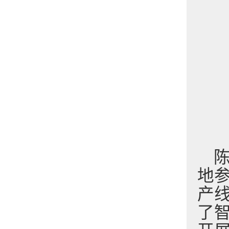
地
产
了