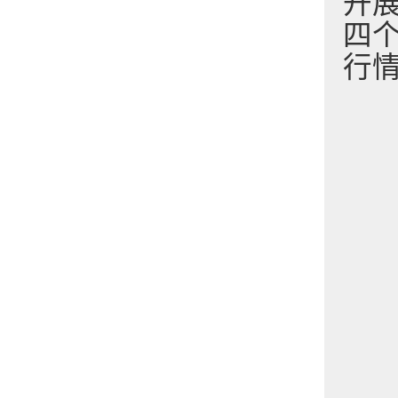
开
四
行