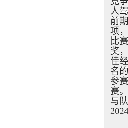
竞
人
前
项
比
奖
佳
名
参
赛
与队
2
02