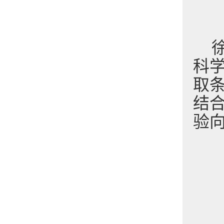
科
取
结
验