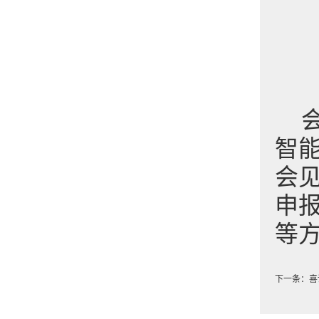
智
会
申
等
下一条：
喜