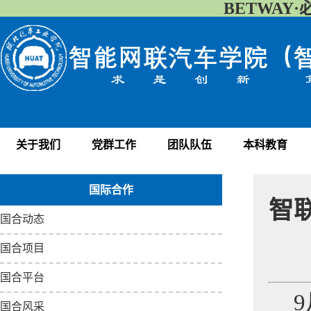
BETWAY·
关于我们
党群工作
团队队伍
本科教育
国际合作
智
国合动态
国合项目
国合平台
国合风采