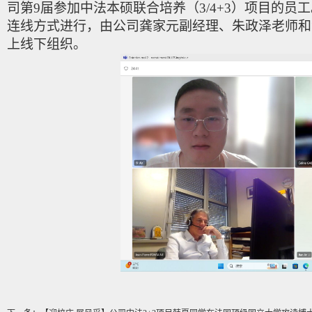
司第
9
届参加中法本硕联合培养（
3/4+3）项目的
连线方式进行，由公司
龚家元副经理、朱政泽老师
和
上线下
组织
。